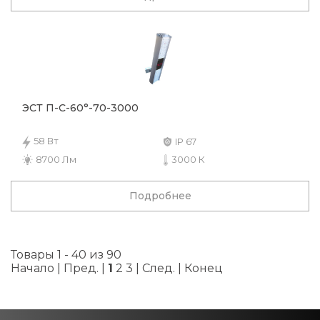
ЭСТ П-С-60°-70-3000
58 Вт
IP 67
8700 Лм
3000 К
Подробнее
Товары 1 - 40 из 90
Начало | Пред. |
1
2
3
|
След.
|
Конец