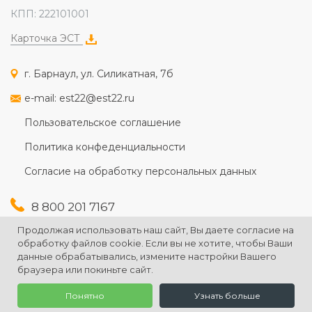
КПП: 222101001
Карточка ЭСТ
г. Барнаул, ул. Силикатная, 7б
e-mail: est22@est22.ru
Пользовательское соглашение
Политика конфеденциальности
Согласие на обработку персональных данных
8 800 201 7167
+7 (3852) 607-167
Продолжая использовать наш сайт, Вы даете согласие на
+7 (3852) 226-176
обработку файлов cookie. Если вы не хотите, чтобы Ваши
данные обрабатывались, измените настройки Вашего
браузера или покиньте сайт.
Понятно
Узнать больше