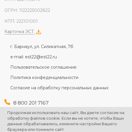
ОГРН: 1122225002822
КПП: 222101001
Карточка ЭСТ
г. Барнаул, ул. Силикатная, 7б
e-mail: est22@est22.ru
Пользовательское соглашение
Политика конфеденциальности
Согласие на обработку персональных данных
8 800 201 7167
+7 (3852) 607-167
Продолжая использовать наш сайт, Вы даете согласие на
+7 (3852) 226-176
обработку файлов cookie. Если вы не хотите, чтобы Ваши
данные обрабатывались, измените настройки Вашего
браузера или покиньте сайт.