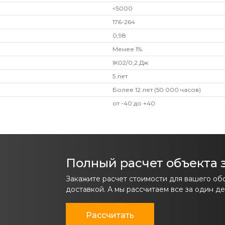
<5000
176-264
0,98
Менее 1%
IK02/0,2 Дж
5 лет
Более 12 лет (50 000 часов)
от -40 до +40
Полный расчет объекта з
Закажите расчет стоимости для вашего об
доставкой. А мы рассчитаем все за один де
Рассчитать