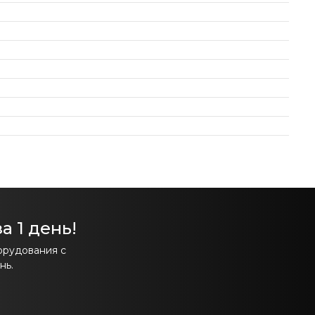
а 1 день!
орудования с
нь.