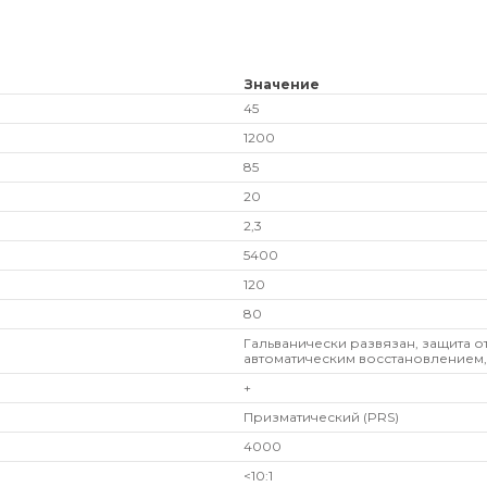
Значение
45
1200
85
20
2,3
5400
120
80
Гальванически развязан, защита о
автоматическим восстановлением,
+
Призматический (PRS)
4000
<10:1