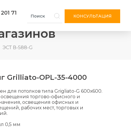
 201 71
КОНСУЛЬТАЦИЯ
агазинов
ЭСТ В-588-G
 Grilliato-OPL-35-4000
 для потолков типа Grigliato-G 600х600.
 освещения торгово-офисного и
начения, освещения офисных и
ений, рабочих мест, торговых и
ий.
л 0,5 мм