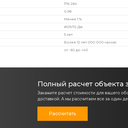
176-264
0,98
Менее 1 %
IK09/10 Дж
5 лет
Более 12 лет (100 000 часов)
от -60 до +40
Полный расчет объекта з
Закажите расчет стоимости для вашего об
доставкой. А мы рассчитаем все за один де
Рассчитать