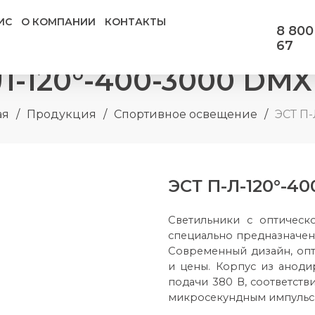
ИС
О КОМПАНИИ
КОНТАКТЫ
8 800
67
-120°-400-3000 DMX
ая
/
Продукция
/
Спортивное освещение
/
ЭСТ П
ЭСТ П-Л-120°-4
Светильники с оптическ
специально предназначен
Современный дизайн, опт
и цены. Корпус из анод
подачи 380 В, соответств
микросекундным импульсам 