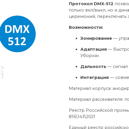
Протокол DMX-512
позвол
только вкл/выкл, но и дин
церемоний, переключать з
Возможности:
Зонирование
— упра
Адаптация
— быстро
Уборка».
Дальность
— сигнал 
Интеграция
— совме
Материал корпуса: анод
Материал рассеивателя: 
Реестр Российской пром
816\143\2021
Единый реестр российск