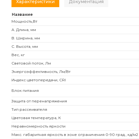
Характеристики
Документация
Название
Мощность,Вт
А. Длина, мм
B. Ширина, мм
C. Высота, мм
Вес, кг
Световой поток, Лм
Энергоэффективность, Лм/Вт
Индекс цветопередачи, CRI
Блок питания
Защита от перенапряжения
Тип рассеивателя
Цветовая температура, К
Неравномерность яркости
Макс. габаритная яркость в зоне ограничения 0-90 град., кд/м2