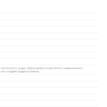
т холостого хода, перегрева и короткого замыкания с
 не создаёт радиопомехи