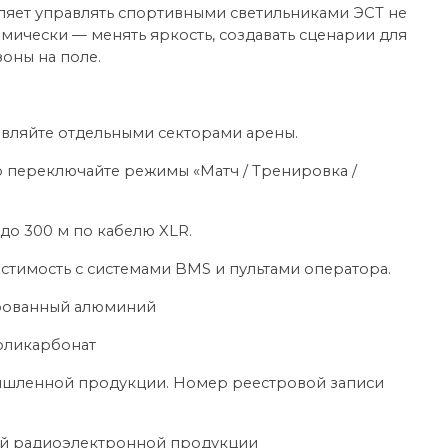
яет управлять спортивными светильниками ЭСТ не
амически — менять яркость, создавать сценарии для
оны на поле.
вляйте отдельными секторами арены.
 переключайте режимы «Матч / Тренировка /
до 300 м по кабелю XLR.
стимость с системами BMS и пультами оператора.
ированный алюминий
поликарбонат
ышленной продукции. Номер реестровой записи
ой радиоэлектронной продукции