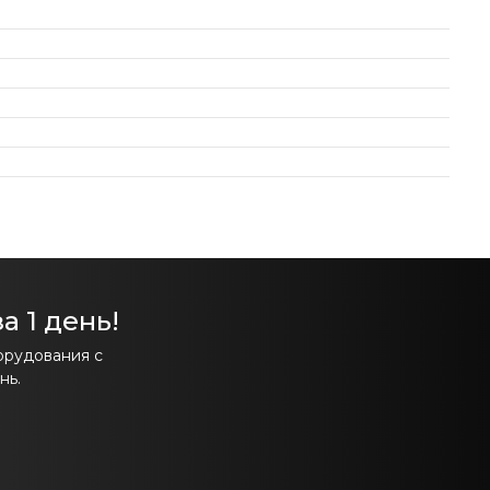
а 1 день!
орудования с
нь.