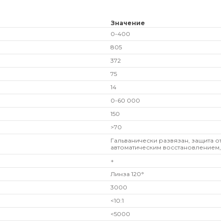
Значение
0-400
805
372
75
14
0-60 000
150
>70
Гальванически развязан, защита о
автоматическим восстановлением,
+
Линза 120°
3000
<10:1
<5000