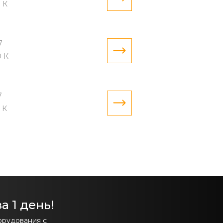
 К
7
 К
7
 К
а 1 день!
орудования с