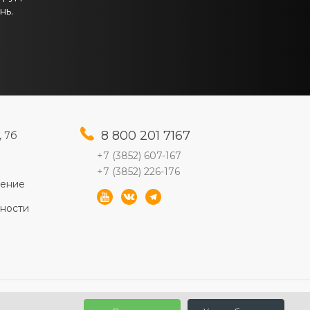
нь.
8 800 201 7167
, 7б
+7 (3852) 607-167
+7 (3852) 226-176
шение
ности
2010-2026