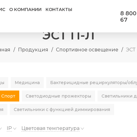
ИС
О КОМПАНИИ
КОНТАКТЫ
8 800
67
ЭСТ П-Л
вная
/
Продукция
/
Спортивное освещение
/
ЭСТ
ды
Медицина
Бактерицидные рециркуляторы/обл
Спорт
Светодиодные прожекторы
Светильники д
ия
Светильники с функцией диммирования
IP
Цветовая температура