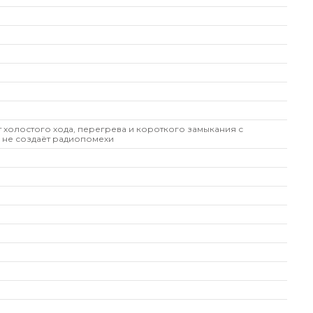
т холостого хода, перегрева и короткого замыкания с
 не создаёт радиопомехи