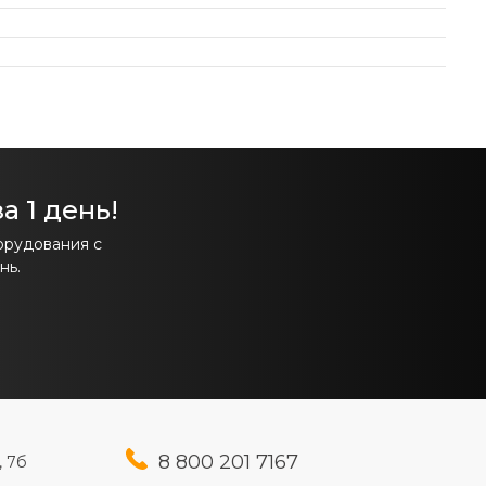
а 1 день!
орудования с
нь.
8 800 201 7167
, 7б