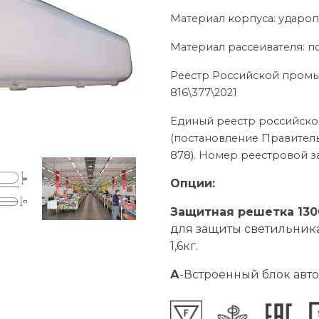
Материал корпуса: удар
Материал рассеивателя: п
Реестр Российской пром
816\377\2021
Единый реестр российск
(постановление Правитель
878). Номер реестровой за
Опции:
Защитная решетка 130
для защиты светильника
1,6кг.
А
-Встроенный блок авт