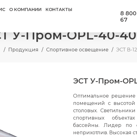
ИС
О КОМПАНИИ
КОНТАКТЫ
8 800
67
Т У-Пром-OPL-40-4
я
/
Продукция
/
Спортивное освещение
/
ЭСТ В-1
ЭСТ У-Пром-OP
Оптимальное решение 
помещений с высотой 
столовых. Светильники 
спортивных объект
бассейны. Лидер по 
неприхотлив. Высокая с