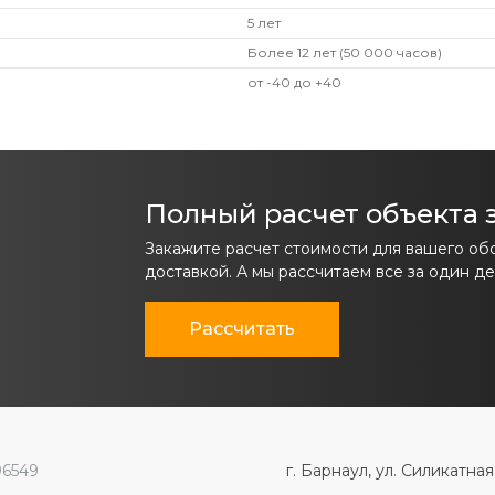
5 лет
Более 12 лет (50 000 часов)
от -40 до +40
Полный расчет объекта з
Закажите расчет стоимости для вашего об
доставкой. А мы рассчитаем все за один де
Рассчитать
96549
г. Барнаул, ул. Силикатная