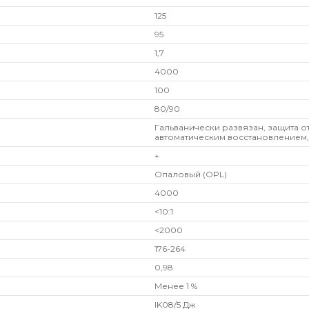
125
95
1,7
4000
100
80/90
Гальванически развязан, защита о
автоматическим восстановлением,
+
Опаловый (OPL)
4000
<10:1
<2000
176-264
0,98
Менее 1 %
IK08/5 Дж