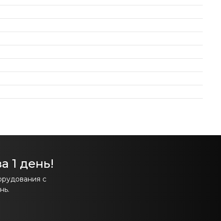
а 1 день!
орудования с
нь.