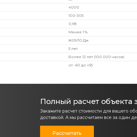
4000
100-305
0,98
Менее 1 %
IK09/10 Дж
5 лет
Более 12 лет (100 000 часов)
от -60 до +55
Полный расчет объекта з
Закажите расчет стоимости для вашего об
доставкой. А мы рассчитаем все за один де
Рассчитать