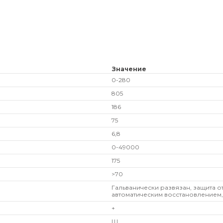
Значение
0-280
805
186
75
6,8
0-49000
175
>70
Гальванически развязан, защита о
автоматическим восстановлением,
+
Ш