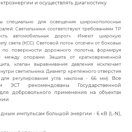
ектроэнергии и осуществлять диагностику
ны специально для освещения широкополосных
ралей. Светильники соответствуют требованиям ТР
ность автомобильных дорог». Имеют широкую
у света (КСС). Световой поток отсечен от боковых
я по поверхности дорожного полотна, формируя
е между опорами. Защита от кратковременной
щита, клапан выравнивания давления исключает
внутри светильника. Диаметр крепёжного отверстия
Все
для регулирования угла наклона - 66 мм).
ки ЭСТ рекомендованы Государственной
для добровольного применения на объектах
нии.
дным импульсам большой энергии - 6 кВ (L-N),