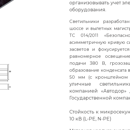
организовывать учет эл
оборудования.
Светильники разработа
шоссе и вылетных магист
ТС 014/2011 «Безопас
асимметричную кривую сил
засветов и фокусируетс
равномерное освещени
подачи 380 В, грозоза
образование конденсата 
50 мм (с кронштейном 
уличные светильни
компанией «Автодор» 
Государственной компа
Стойкость к микросекун
10 кВ (L-PE, N-PE)