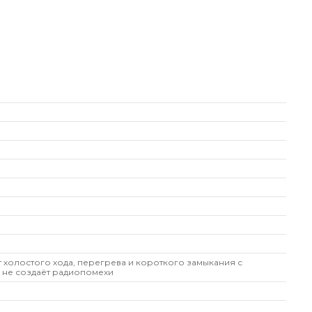
т холостого хода, перегрева и короткого замыкания с
 не создаёт радиопомехи