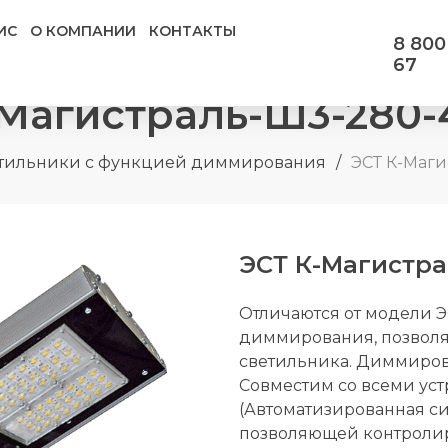
ИС
О КОМПАНИИ
КОНТАКТЫ
8 800
67
-Магистраль-Ш3-280-
тильники с функцией диммирования
/
ЭСТ К-Маг
ЭСТ К-Магистра
Отличаются от модели 
диммирования, позволя
светильника. Диммиров
Совместим со всеми ус
(Автоматизированная с
позволяющей контролир