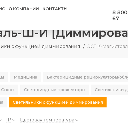
ИС
О КОМПАНИИ
КОНТАКТЫ
8 800
67
аль-Ш-И [Диммирова
ники с функцией диммирования
/
ЭСТ К-Магистра
ды
Медицина
Бактерицидные рециркуляторы/обл
Спорт
Светодиодные прожекторы
Светильники д
ия
Светильники с функцией диммирования
IP
Цветовая температура