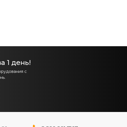
а 1 день!
орудования с
нь.