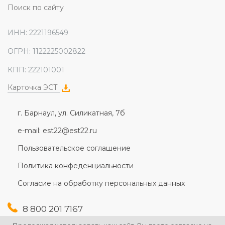
Поиск по сайту
ИНН: 2221196549
ОГРН: 1122225002822
КПП: 222101001
Карточка ЭСТ
г. Барнаул, ул. Силикатная, 7б
e-mail: est22@est22.ru
Пользовательское соглашение
Политика конфеденциальности
Согласие на обработку персональных данных
8 800 201 7167
+7 (3852) 607-167