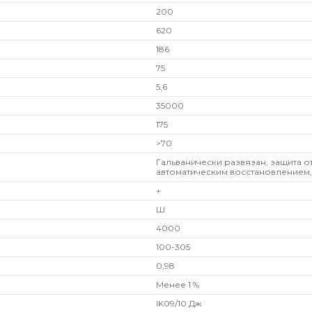
200
620
186
75
5,6
35000
175
>70
Гальванически развязан, защита о
автоматическим восстановлением,
+
Ш
4000
100-305
0,98
Менее 1 %
IK09/10 Дж