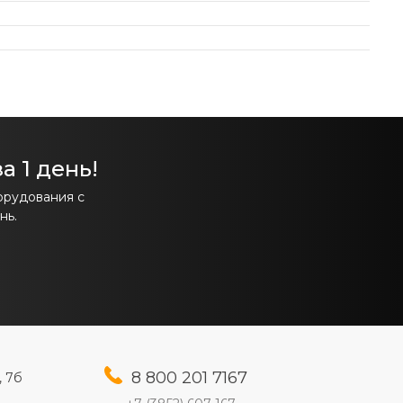
а 1 день!
орудования с
нь.
8 800 201 7167
, 7б