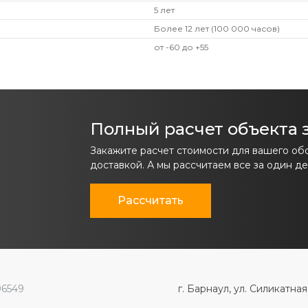
5 лет
Более 12 лет (100 000 часов)
от -60 до +55
Полный расчет объекта з
Закажите расчет стоимости для вашего об
доставкой. А мы рассчитаем все за один де
Рассчитать
96549
г. Барнаул, ул. Силикатная