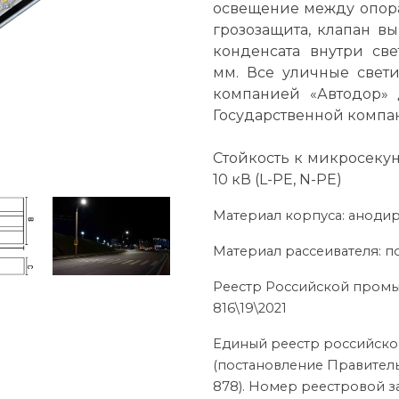
освещение между опора
грозозащита, клапан в
конденсата внутри св
мм. Все уличные свет
компанией «Автодор» 
Государственной компа
Стойкость к микросекун
10 кВ (L-PE, N-PE)
Материал корпуса: анод
Материал рассеивателя: 
Реестр Российской пром
816\19\2021
Единый реестр российск
(постановление Правитель
878). Номер реестровой за