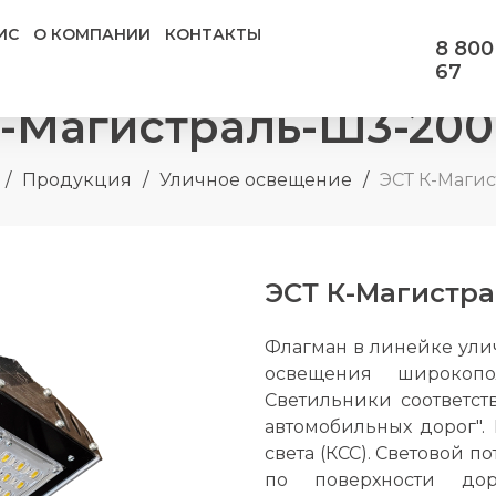
ИС
О КОМПАНИИ
КОНТАКТЫ
8 800
67
К-Магистраль-Ш3-200
/
Продукция
/
Уличное освещение
/
ЭСТ К-Маги
ЭСТ К-Магистра
Флагман в линейке ули
освещения широкопо
Светильники соответств
автомобильных дорог"
света (КСС). Световой п
по поверхности дор