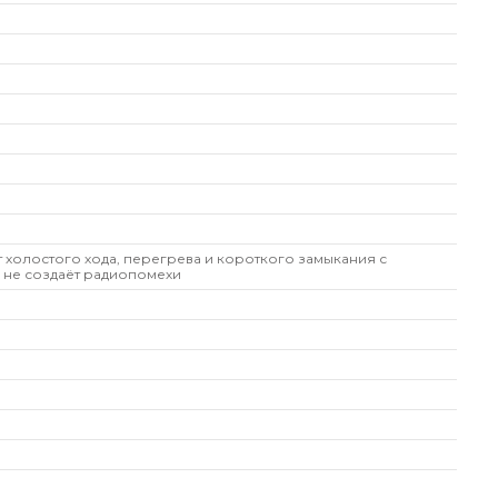
т холостого хода, перегрева и короткого замыкания с
 не создаёт радиопомехи