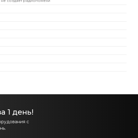
 не создаёт радиопомехи
а 1 день!
орудования с
нь.