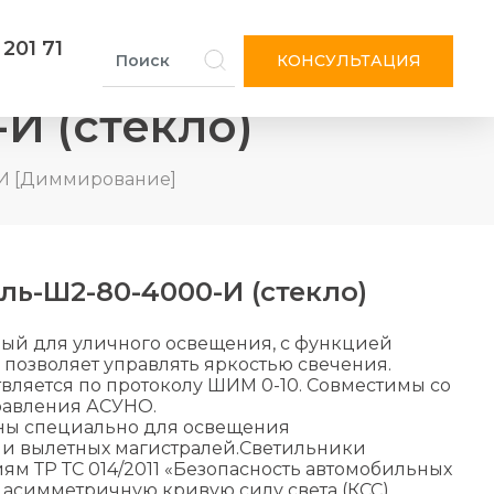
 201 71
КОНСУЛЬТАЦИЯ
И (стекло)
-И [Диммирование]
ль-Ш2-80-4000-И (стекло)
ый для уличного освещения, с функцией
позволяет управлять яркостью свечения.
ляется по протоколу ШИМ 0-10. Совместимы со
равления АСУНО.
ны специально для освещения
и вылетных магистралей.Светильники
иям ТР ТС 014/2011 «Безопасность автомобильных
асимметричную кривую силу света (КСС).