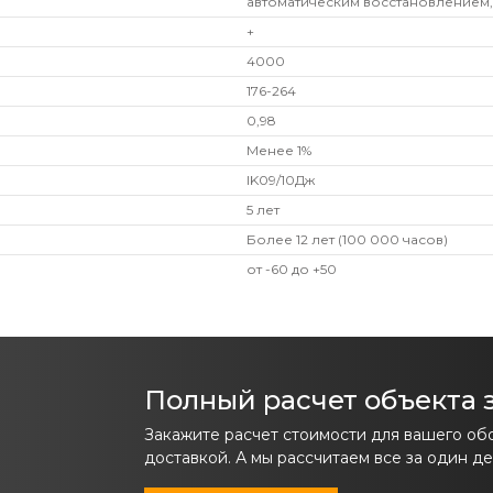
автоматическим восстановлением,
+
4000
176-264
0,98
Менее 1%
IK09/10Дж
5 лет
Более 12 лет (100 000 часов)
от -60 до +50
Полный расчет объекта з
Закажите расчет стоимости для вашего об
доставкой. А мы рассчитаем все за один де