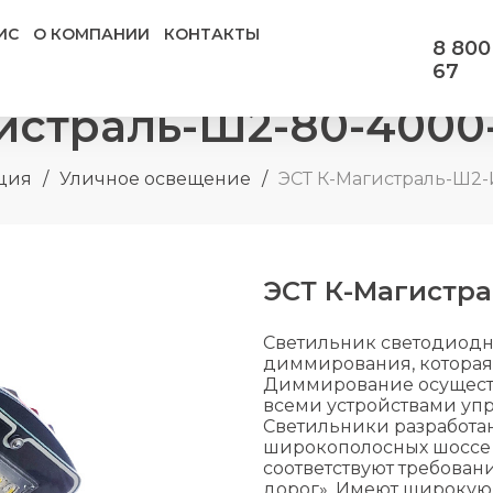
ИС
О КОМПАНИИ
КОНТАКТЫ
8 800
67
истраль-Ш2-80-4000-
ция
/
Уличное освещение
/
ЭСТ К-Магистраль-Ш2
ЭСТ К-Магистра
Светильник светодиодн
диммирования, которая 
Диммирование осуществ
всеми устройствами уп
Светильники разработа
широкополосных шоссе 
соответствуют требован
дорог». Имеют широкую 