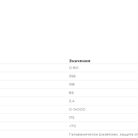
Значение
0-80
366
198
86
3,4
0-14000
175
>70
Гальванически развязан, защита о