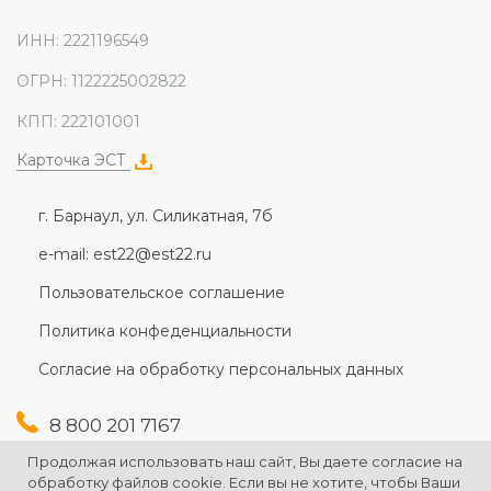
ИНН: 2221196549
ОГРН: 1122225002822
КПП: 222101001
Карточка ЭСТ
г. Барнаул, ул. Силикатная, 7б
e-mail: est22@est22.ru
Пользовательское соглашение
Политика конфеденциальности
Согласие на обработку персональных данных
8 800 201 7167
+7 (3852) 607-167
Продолжая использовать наш сайт, Вы даете согласие на
+7 (3852) 226-176
обработку файлов cookie. Если вы не хотите, чтобы Ваши