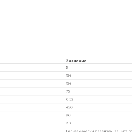
Значение
5
154
154
75
0,52
450
90
80
Гальванически развязан, защита о