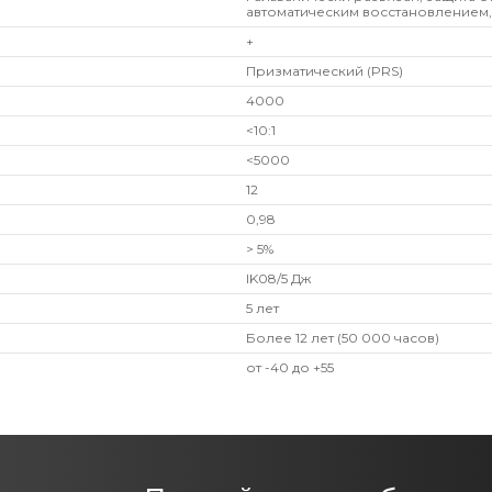
автоматическим восстановлением,
+
Призматический (PRS)
4000
<10:1
<5000
12
0,98
> 5%
IK08/5 Дж
5 лет
Более 12 лет (50 000 часов)
от -40 до +55