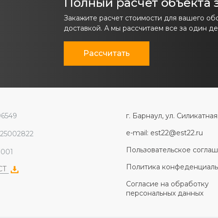
Полный расчет объекта з
Закажите расчет стоимости для вашего об
доставкой. А мы рассчитаем все за один де
Рассчитать
96549
г. Барнаул, ул. Силикатная
e-mail: est22@est22.ru
225002822
Пользовательское согла
1001
Политика конфеденциаль
ЭСТ
Согласие на обработку
персональных данных