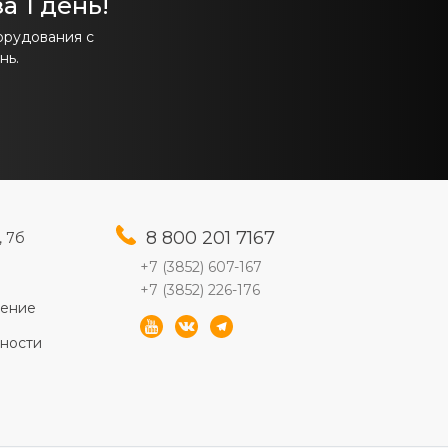
а 1 день!
орудования с
нь.
8 800 201 7167
, 7б
+7 (3852) 607-167
+7 (3852) 226-176
шение
ности