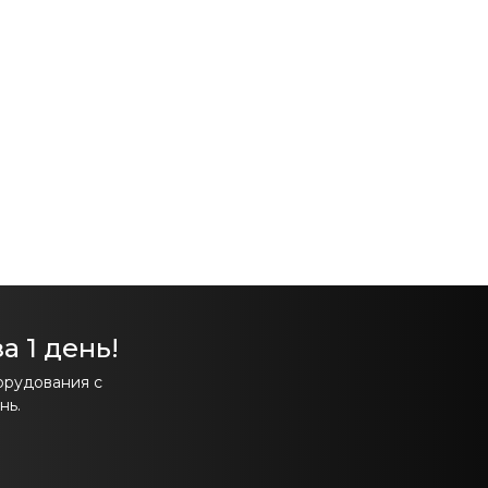
а 1 день!
орудования с
нь.