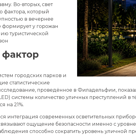
вму. Во-вторых, свет
 фактора, который
упностью в вечернее
 формирует у горожан
нию туристической
зон
 фактор
стем городских парков и
ие статистические
 исследование, проведённое в Филадельфии, показа
D) системы количество уличных преступлений в тём
я на 21%.
ься интеграция современных осветительных прибо
связывают ощущение безопасности именно с уровне
блюдения способно сократить уровень уличной пре