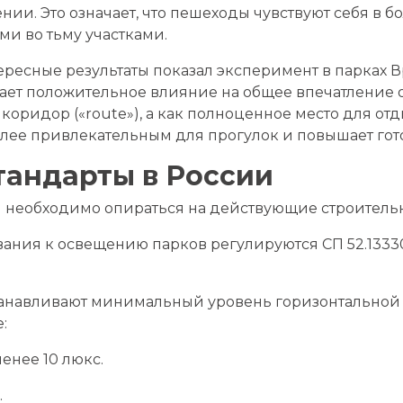
и. Это означает, что пешеходы чувствуют себя в б
и во тьму участками.
тересные результаты показал эксперимент в парках
т положительное влияние на общее впечатление от
оридор («route»), а как полноценное место для отд
олее привлекательным для прогулок и повышает гот
тандарты в России
необходимо опираться на действующие строитель
ния к освещению парков регулируются СП 52.13330.
анавливают минимальный уровень горизонтальной о
:
енее 10 люкс.
.