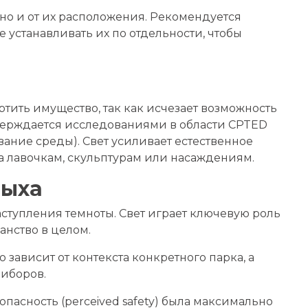
 но и от их расположения. Рекомендуется
устанавливать их по отдельности, чтобы
ить имущество, так как исчезает возможность
верждается исследованиями в области CPTED
ание среды). Свет усиливает естественное
а лавочкам, скульптурам или насаждениям.
дыха
аступления темноты. Свет играет ключевую роль
анство в целом.
ависит от контекста конкретного парка, а
риборов.
асность (perceived safety) была максимально