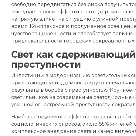
свободно передвигаться без риска получить тра
выступает в роли эффективного сдерживающего
напрямую влияет на ситуацию с уличной прест
время. Комплексное и продуманное освещение
чувство защищённости и способствует повыше
привлекательности городских рекреационных 
Свет как сдерживающий
преступности
Инвестиции в модернизацию осветительных си
прилегающих улиц демонстрируют впечатляющ
результаты в борьбе с преступностью. Крупное
светильников на современные светодиодные (LE
уличной огнестрельной преступности сократилс
Наиболее ощутимого эффекта позволяет добит
социологических опросов, около 85% жителей 
комплексное внедрение света и камер видеона