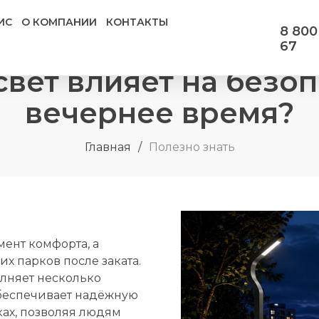
ИС
О КОМПАНИИ
КОНТАКТЫ
8 800
67
вет влияет на безоп
вечернее время?
Главная
/
Полезно знать
мент комфорта, а
х парков после заката.
лняет несколько
обеспечивает надёжную
ах, позволяя людям