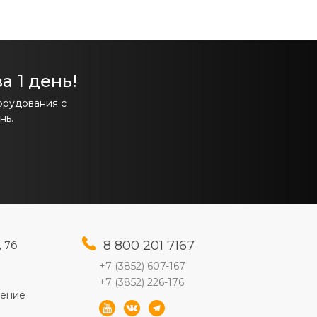
а 1 день!
орудования с
нь.
8 800 201 7167
, 7б
+7 (3852) 607-167
+7 (3852) 226-176
шение