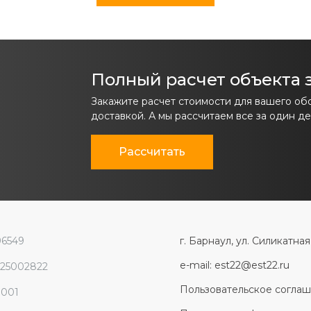
Полный расчет объекта з
Закажите расчет стоимости для вашего об
доставкой. А мы рассчитаем все за один де
Рассчитать
96549
г. Барнаул, ул. Силикатная
e-mail: est22@est22.ru
225002822
Пользовательское согла
1001