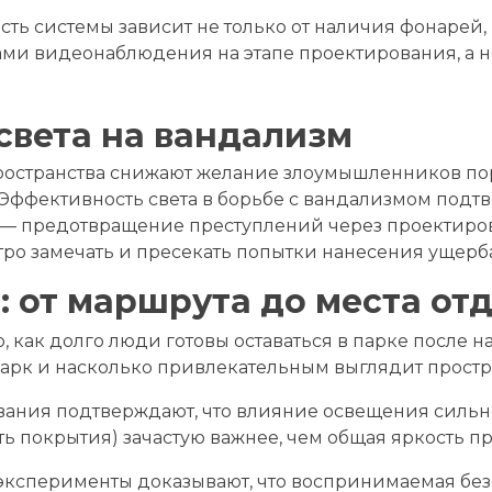
сть системы зависит не только от наличия фонарей,
и видеонаблюдения на этапе проектирования, а не 
света на вандализм
остранства снижают желание злоумышленников порт
Эффективность света в борьбе с вандализмом подт
gn — предотвращение преступлений через проектиров
тро замечать и пресекать попытки нанесения ущерб
: от маршрута до места от
 как долго люди готовы оставаться в парке после н
парк и насколько привлекательным выглядит простр
ния подтверждают, что влияние освещения сильно з
ь покрытия) зачастую важнее, чем общая яркость п
ксперименты доказывают, что воспринимаемая безоп