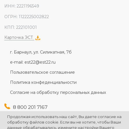
ИНН: 2221196549
ОГРН: 1122225002822
КПП: 222101001
Карточка ЭСТ
г. Барнаул, ул. Силикатная, 7б
e-mail: est22@est22.ru
Пользовательское соглашение
Политика конфеденциальности
Согласие на обработку персональных данных
8 800 201 7167
+7 (3852) 607-167
Продолжая использовать наш сайт, Вы даете согласие на
+7 (3852) 226-176
обработку файлов cookie. Если вы не хотите, чтобы Ваши
данные обрабатывались, измените настройки Вашего