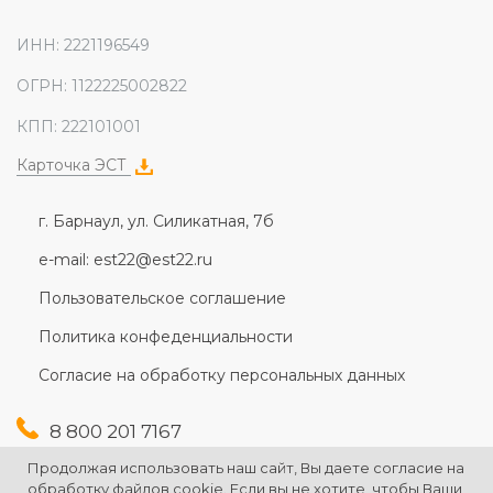
ИНН: 2221196549
ОГРН: 1122225002822
КПП: 222101001
Карточка ЭСТ
г. Барнаул, ул. Силикатная, 7б
e-mail: est22@est22.ru
Пользовательское соглашение
Политика конфеденциальности
Согласие на обработку персональных данных
8 800 201 7167
+7 (3852) 607-167
Продолжая использовать наш сайт, Вы даете согласие на
+7 (3852) 226-176
обработку файлов cookie. Если вы не хотите, чтобы Ваши