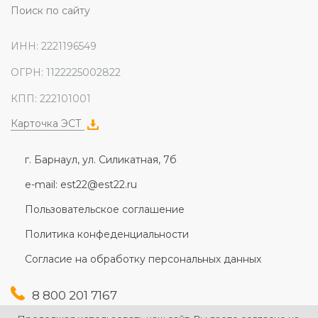
Поиск по сайту
ИНН: 2221196549
ОГРН: 1122225002822
КПП: 222101001
Карточка ЭСТ
г. Барнаул, ул. Силикатная, 7б
e-mail: est22@est22.ru
Пользовательское соглашение
Политика конфеденциальности
Согласие на обработку персональных данных
8 800 201 7167
+7 (3852) 607-167