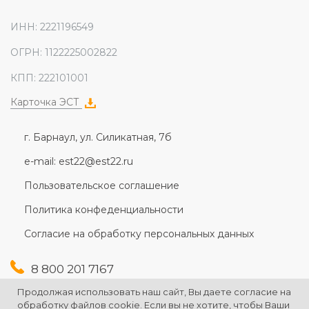
ИНН: 2221196549
ОГРН: 1122225002822
КПП: 222101001
Карточка ЭСТ
г. Барнаул, ул. Силикатная, 7б
e-mail: est22@est22.ru
Пользовательское соглашение
Политика конфеденциальности
Согласие на обработку персональных данных
8 800 201 7167
+7 (3852) 607-167
Продолжая использовать наш сайт, Вы даете согласие на
+7 (3852) 226-176
обработку файлов cookie. Если вы не хотите, чтобы Ваши