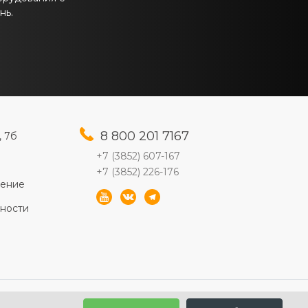
нь.
8 800 201 7167
, 7б
+7 (3852) 607-167
+7 (3852) 226-176
шение
ности
2010-2026