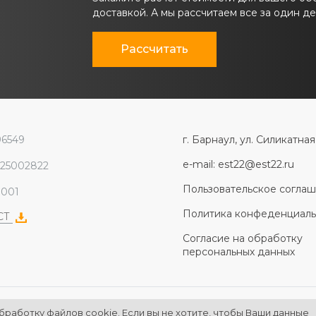
доставкой. А мы рассчитаем все за один де
Рассчитать
96549
г. Барнаул, ул. Силикатная
e-mail: est22@est22.ru
225002822
Пользовательское согла
1001
Политика конфеденциаль
ЭСТ
Согласие на обработку
персональных данных
бработку файлов cookie. Если вы не хотите, чтобы Ваши данные